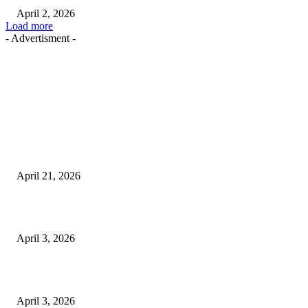
April 2, 2026
Load more
- Advertisment -
EDITOR PICKS
तहसीलदार सदर व उनके अधीनस्थों की डीएम व आयुक्त से शिकायत
April 21, 2026
पुल कैंपस ड्राइव 13 को, युवाओं को होगी रोजगार देने की पहल
April 3, 2026
अभिलेखों का बेहतर रखरखाव सुनिश्चित करें: एसपी
April 3, 2026