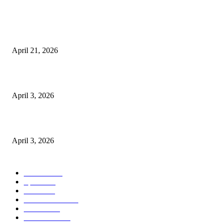
POPULAR POSTS
तहसीलदार सदर व उनके अधीनस्थों की डीएम व आयुक्त से शिकायत
April 21, 2026
पुल कैंपस ड्राइव 13 को, युवाओं को होगी रोजगार देने की पहल
April 3, 2026
अभिलेखों का बेहतर रखरखाव सुनिश्चित करें: एसपी
April 3, 2026
POPULAR CATEGORY
National
537
Sports
497
World
497
Uttar Pradesh
472
Cinema
368
Uttarakhand
70