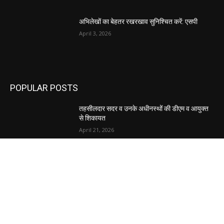
अभिलेखों का बेहतर रखरखाव सुनिश्चित करें: एसपी
April 3, 2026
POPULAR POSTS
तहसीलदार सदर व उनके अधीनस्थों की डीएम व आयुक्त
से शिकायत
April 21, 2026
पुल कैंपस ड्राइव 13 को, युवाओं को होगी रोजगार देने की
पहल
April 3, 2026
अभिलेखों का बेहतर रखरखाव सुनिश्चित करें: एसपी