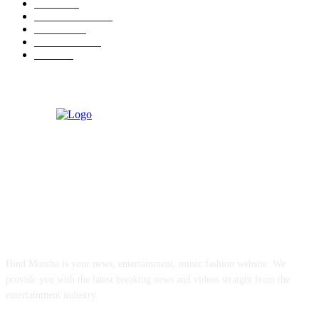
अभिलेखों का बेहतर रखरखाव सुनिश्चित करें: एसपी
April 3, 2026
POPULAR POSTS
तहसीलदार सदर व उनके अधीनस्थों की डीएम व आयुक्त से शिकायत
April 21, 2026
पुल कैंपस ड्राइव 13 को, युवाओं को होगी रोजगार देने की पहल
April 3, 2026
अभिलेखों का बेहतर रखरखाव सुनिश्चित करें: एसपी
April 3, 2026
POPULAR CATEGORY
National
537
Sports
497