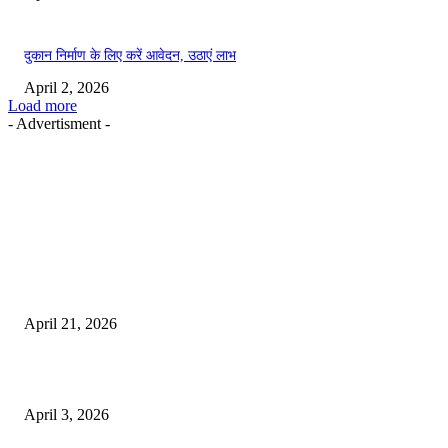
World
पाक: आईएमएफ ने 1.29 अरब डॉलर के ऋण को मंजूरी देने की अपनी ही रिपोर्ट को
नजरअंदाज कर दिया – न्यूज टुडे
December 30, 2025
- Advertisment -
MOST POPULAR
तहसीलदार सदर व उनके अधीनस्थों की डीएम व आयुक्त से शिकायत
April 21, 2026
पुल कैंपस ड्राइव 13 को, युवाओं को होगी रोजगार देने की पहल
April 3, 2026
अभिलेखों का बेहतर रखरखाव सुनिश्चित करें: एसपी
April 3, 2026