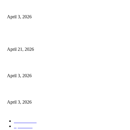
दुकान निर्माण के लिए करें आवेदन, उठाएं लाभ
April 2, 2026
Load more
- Advertisment -
EDITOR PICKS
तहसीलदार सदर व उनके अधीनस्थों की डीएम व आयुक्त से शिकायत
April 21, 2026
पुल कैंपस ड्राइव 13 को, युवाओं को होगी रोजगार देने की पहल
April 3, 2026