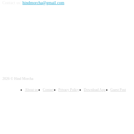
World
497
Uttar Pradesh
472
Cinema
368
Uttarakhand
70
Crime
65
ABOUT US
Hind Morcha is your news, entertainment, music fashion website. We
provide you with the latest breaking news and videos straight from the
entertainment industry.