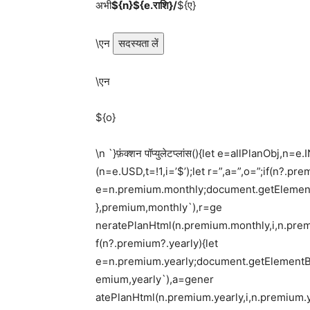
अभी
${n}${e.राशि}/
${ए}
\एन
सदस्यता लें
\एन
${o}
\n `}फ़ंक्शन पॉप्युलेटप्लांस(){let e=allPlanObj,n=
(n=e.USD,t=!1,i=’$’);let r=”,a=”,o=”;if(n?.pr
e=n.premium.monthly;document.getElementBy
},premium,monthly`),r=ge
neratePlanHtml(n.premium.monthly,i,n.prem
f(n?.premium?.yearly){let
e=n.premium.yearly;document.getElementById
emium,yearly`),a=gener
atePlanHtml(n.premium.yearly,i,n.premium.y