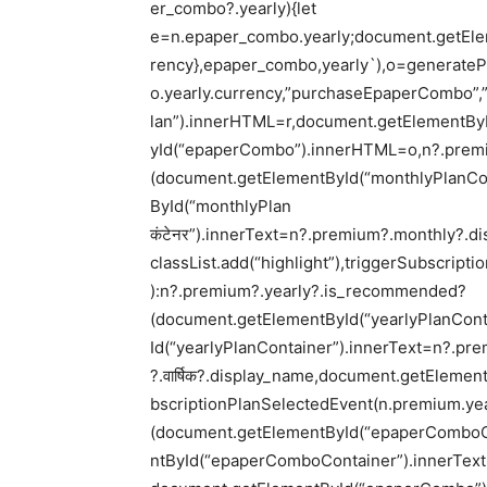
er_combo?.yearly){let
e=n.epaper_combo.yearly;document.getElem
rency},epaper_combo,yearly`),o=generateP
o.yearly.currency,”purchaseEpaperCombo”
lan”).innerHTML=r,document.getElementBy
yId(“epaperCombo”).innerHTML=o,n?.prem
(document.getElementById(“monthlyPlanCont
ById(“monthlyPlan
कंटेनर”).innerText=n?.premium?.monthly?.d
classList.add(“highlight”),triggerSubscrip
):n?.premium?.yearly?.is_recommended?
(document.getElementById(“yearlyPlanConta
Id(“yearlyPlanContainer”).innerText=n?.pr
?.वार्षिक?.display_name,document.getElementB
bscriptionPlanSelectedEvent(n.premium.yea
(document.getElementById(“epaperComboCon
ntById(“epaperComboContainer”).innerText