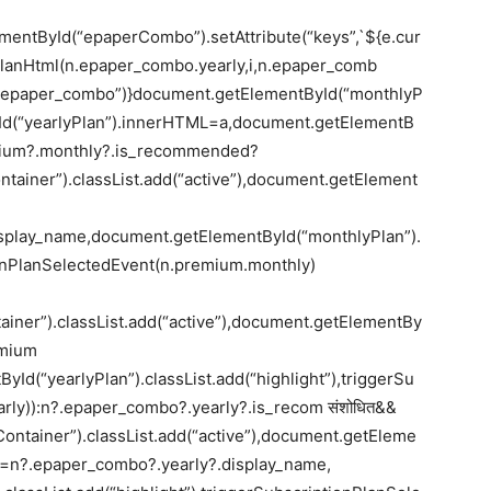
entById(“epaperCombo”).setAttribute(“keys”,`${e.cur
lanHtml(n.epaper_combo.yearly,i,n.epaper_comb
,”epaper_combo”)}document.getElementById(“monthlyP
Id(“yearlyPlan”).innerHTML=a,document.getElementB
ium?.monthly?.is_recommended?
ainer”).classList.add(“active”),document.getElement
isplay_name,document.getElementById(“monthlyPlan”).
tionPlanSelectedEvent(n.premium.monthly)
iner”).classList.add(“active”),document.getElementBy
emium
yId(“yearlyPlan”).classList.add(“highlight”),triggerSu
rly)):n?.epaper_combo?.yearly?.is_recom संशोधित&&
tainer”).classList.add(“active”),document.getEleme
=n?.epaper_combo?.yearly?.display_name,