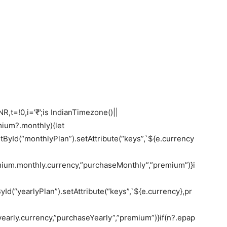
e.INR,t=!0,i=’₹’;is IndianTimezone()||
emium?.monthly){let
Id(“monthlyPlan”).setAttribute(“keys”,`${e.currency
ium.monthly.currency,”purchaseMonthly”,”premium”)}i
(“yearlyPlan”).setAttribute(“keys”,`${e.currency},pr
early.currency,”purchaseYearly”,”premium”)}if(n?.epap