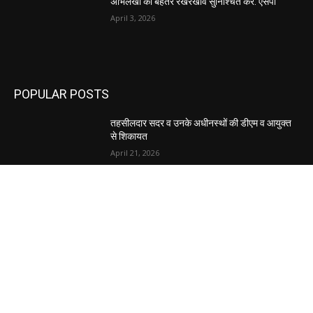
अभिलेखों का बेहतर रखरखाव सुनिश्चित करें: एसपी
April 3, 2026
POPULAR POSTS
तहसीलदार सदर व उनके अधीनस्थों की डीएम व आयुक्त
से शिकायत
April 21, 2026
पुल कैंपस ड्राइव 13 को, युवाओं को होगी रोजगार देने की
पहल
April 3, 2026
अभिलेखों का बेहतर रखरखाव सुनिश्चित करें: एसपी
April 3, 2026