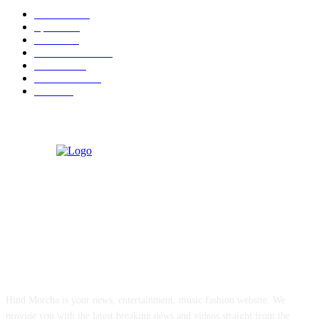
National
537
Sports
497
World
497
Uttar Pradesh
472
Cinema
368
Uttarakhand
70
Crime
65
ABOUT US
Hind Morcha is your news, entertainment, music fashion website. We
provide you with the latest breaking news and videos straight from the