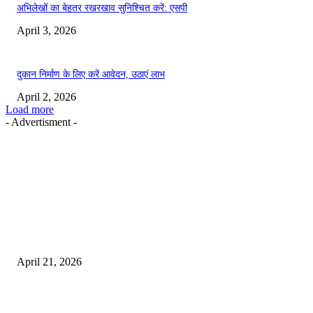
अभिलेखों का बेहतर रखरखाव सुनिश्चित करें: एसपी
April 3, 2026
दुकान निर्माण के लिए करें आवेदन, उठाएं लाभ
April 2, 2026
Load more
- Advertisment -
EDITOR PICKS
तहसीलदार सदर व उनके अधीनस्थों की डीएम व आयुक्त से शिकायत
April 21, 2026
पुल कैंपस ड्राइव 13 को, युवाओं को होगी रोजगार देने की पहल