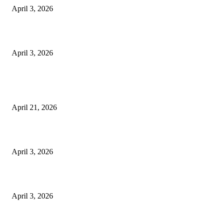
April 3, 2026
अभिलेखों का बेहतर रखरखाव सुनिश्चित करें: एसपी
April 3, 2026
POPULAR POSTS
तहसीलदार सदर व उनके अधीनस्थों की डीएम व आयुक्त से शिकायत
April 21, 2026
पुल कैंपस ड्राइव 13 को, युवाओं को होगी रोजगार देने की पहल
April 3, 2026
अभिलेखों का बेहतर रखरखाव सुनिश्चित करें: एसपी
April 3, 2026
POPULAR CATEGORY