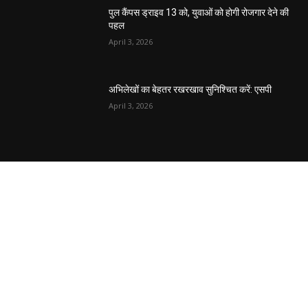
EDITOR PICKS
तहसीलदार सदर व उनके अधीनस्थों की डीएम व आयुक्त
से शिकायत
April 21, 2026
पुल कैंपस ड्राइव 13 को, युवाओं को होगी रोजगार देने की
पहल
April 3, 2026
अभिलेखों का बेहतर रखरखाव सुनिश्चित करें: एसपी
April 3, 2026