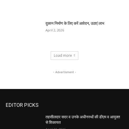
तहसीलदार सदर व उनके अधीनस्थों की डीएम व आयुक्त
से शिकायत
April 21, 2026
पुल कैंपस ड्राइव 13 को, युवाओं को होगी रोजगार देने की
पहल
April 3, 2026
अभिलेखों का बेहतर रखरखाव सुनिश्चित करें: एसपी
April 3, 2026
दुकान निर्माण के लिए करें आवेदन, उठाएं लाभ
April 2, 2026