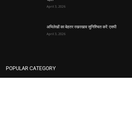
April 3, 2026
अभिलेखों का बेहतर रखरखाव सुनिश्चित करें: एसपी
April 3, 2026
POPULAR CATEGORY
National
537
Sports
497
World
497
Uttar Pradesh
472
Cinema
368
Uttarakhand
70