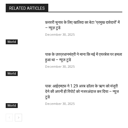
RELATED ARTICLES
फ़रवरी चुनाव के लिए खालिदा का बेटा ‘प्रमुख दावेदारों’ में
– न्यूज़ टुडे
December 30, 2025
World
पाक के उपप्रधानमंत्री ने माना कि मई में एयरबेस पर हमला
हुआ था – न्यूज टुडे
December 30, 2025
World
पाक: आईएमएफ ने 1.29 अरब डॉलर के ऋण को मंजूरी
देने की अपनी ही रिपोर्ट को नजरअंदाज कर दिया – न्यूज
टुडे
December 30, 2025
World