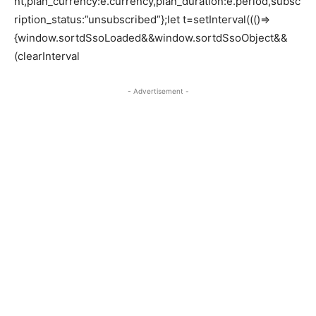
nt,plan_currency:e.currency,plan_duration:e.period,subsc
ription_status:”unsubscribed”};let t=setInterval((()=>
{window.sortdSsoLoaded&&window.sortdSsoObject&&
(clearInterval
- Advertisement -