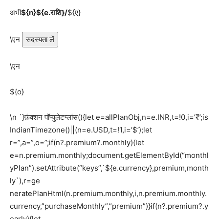
अभी
${n}${e.राशि}/
${ए}
\एन
सदस्यता लें
\एन
${o}
\n `}फ़ंक्शन पॉप्युलेटप्लांस(){let e=allPlanObj,n=e.INR,t=!0,i=’₹’;is
IndianTimezone()||(n=e.USD,t=!1,i=’$’);let
r=”,a=”,o=”;if(n?.premium?.monthly){let
e=n.premium.monthly;document.getElementById(“monthl
yPlan”).setAttribute(“keys”,`${e.currency},premium,month
ly`),r=ge
neratePlanHtml(n.premium.monthly,i,n.premium.monthly.
currency,”purchaseMonthly”,”premium”)}if(n?.premium?.y
early){let