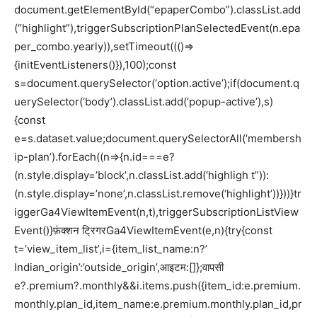
document.getElementById(“epaperCombo”).classList.add
(“highlight”),triggerSubscriptionPlanSelectedEvent(n.epa
per_combo.yearly)),setTimeout((()=>
{initEventListeners()}),100);const
s=document.querySelector(‘option.active’);if(document.q
uerySelector(‘body’).classList.add(‘popup-active’),s)
{const
e=s.dataset.value;document.querySelectorAll(‘membersh
ip-plan’).forEach((n=>{n.id===e?
(n.style.display=’block’,n.classList.add(‘highligh t”)):
(n.style.display=’none’,n.classList.remove(‘highlight’))}))}tr
iggerGa4ViewItemEvent(n,t),triggerSubscriptionListView
Event()}फ़ंक्शन ट्रिगरGa4ViewItemEvent(e,n){try{const
t=’view_item_list’,i={item_list_name:n?’
Indian_origin’:’outside_origin’,आइटम:[]};वापसी
e?.premium?.monthly&&i.items.push({item_id:e.premium.
monthly.plan_id,item_name:e.premium.monthly.plan_id,pr