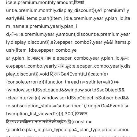
ice:e.premium.monthly.amount,डिस्को
unt:e.premium.monthly.display_discount}),e?.premium?.y
early&&i.items.push({item_id:e.premium.yearly.plan_id,ite
m_name:e.premium.yearly.plan_i
d,कीमत:e.premium.yearly.amount,discount:e.premium.year
ly.display_discount}),e?.epaper_combo?.yearly&&i.items.p
ush({item_id:e.epaper_combo.ye
arly.plan_id,आइटम_नाम:e.epaper_combo.yearly.plan_id,मूल्य:
e.epaper_combo.yearly.राशि,छूट:e.epaper_combo.yearly.dis
play_discount}),void ट्रिगरGa4Event(t,i)}catch(e)
{console.error(e)}}function thread n=setInterval((()=>
{window.sortdSsoLoaded&&window.sortdSsoObject&&
(clearInterval(n),window.sortdSsoObject.isSubscribed&&
(e.subscription_status=’subscribed”),triggerGa4Event(‘su
bscription_list_viewed’e))}),300)}फ़ंक्शन
ट्रिगरसब्सक्रिप्शनप्लानसेलेक्टेडइवेंट(ई){const n=
{planId:e.plan_id,plan_type:e.ga4_plan_type,price:e.amou