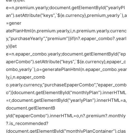
e=n.premium.yearly;document.getElementById(“yearlyPl
an”).setAttribute(“keys”,`${e.currency},premium,yearly`),a
=gener
atePlanHtml(n.premium.yearly,i,n.premium.yearly.currenc
y,”purchaseYearly”,”premium”)}if(n?.epaper_combo?.yearl
y){let
e=n.epaper_combo.yearly;document.getElementById(“ep
aperCombo”).setAttribute(“keys”,`${e.currency},epaper_c
ombo,yearly`),o=generatePlanHtml(n.epaper_combo.year
ly,i,n.epaper_comb
o.yearly.currency,”purchaseEpaperCombo”,”epaper_comb
o”)}document.getElementById(“monthlyPlan”).innerHTML
=r,document.getElementById(“yearlyPlan”).innerHTML=a,
document.getElementB
yId(“epaperCombo”).innerHTML=o,n?.premium?.monthly
?.is_recommended?
(document.getElementById(“monthlyPlanContainer”).clas