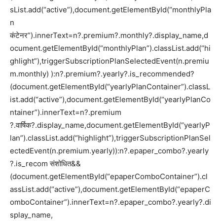
sList.add(“active”),document.getElementById(“monthlyPla
n
कंटेनर”).innerText=n?.premium?.monthly?.display_name,d
ocument.getElementById(“monthlyPlan”).classList.add(“hi
ghlight”),triggerSubscriptionPlanSelectedEvent(n.premiu
m.monthly) ):n?.premium?.yearly?.is_recommended?
(document.getElementById(“yearlyPlanContainer”).classL
ist.add(“active”),document.getElementById(“yearlyPlanCo
ntainer”).innerText=n?.premium
?.वार्षिक?.display_name,document.getElementById(“yearlyP
lan”).classList.add(“highlight”),triggerSubscriptionPlanSel
ectedEvent(n.premium.yearly)):n?.epaper_combo?.yearly
?.is_recom संशोधित&&
(document.getElementById(“epaperComboContainer”).cl
assList.add(“active”),document.getElementById(“epaperC
omboContainer”).innerText=n?.epaper_combo?.yearly?.di
splay_name,