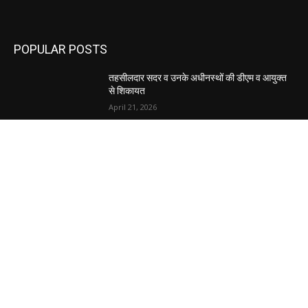
POPULAR POSTS
तहसीलदार सदर व उनके अधीनस्थों की डीएम व आयुक्त
से शिकायत
April 21, 2026
पुल कैंपस ड्राइव 13 को, युवाओं को होगी रोजगार देने की
पहल
April 3, 2026
अभिलेखों का बेहतर रखरखाव सुनिश्चित करें: एसपी
April 3, 2026