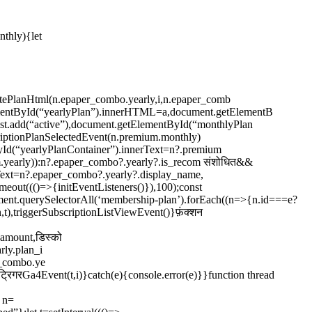
nthly){let
tePlanHtml(n.epaper_combo.yearly,i,n.epaper_comb
mentById(“yearlyPlan”).innerHTML=a,document.getElementB
t.add(“active”),document.getElementById(“monthlyPlan
riptionPlanSelectedEvent(n.premium.monthly)
yId(“yearlyPlanContainer”).innerText=n?.premium
um.yearly)):n?.epaper_combo?.yearly?.is_recom संशोधित&&
ext=n?.epaper_combo?.yearly?.display_name,
eout((()=>{initEventListeners()}),100);const
cument.querySelectorAll(‘membership-plan’).forEach((n=>{n.id===e?
n,t),triggerSubscriptionListViewEvent()}फ़ंक्शन
amount,डिस्को
rly.plan_i
r_combo.ye
्रिगरGa4Event(t,i)}catch(e){console.error(e)}}function thread
t n=