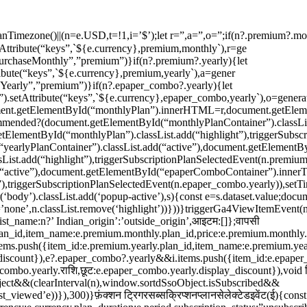
IndianTimezone()||(n=e.USD,t=!1,i=’$’);let r=”,a=”,o=”;if(n?.premium?.mo
ttribute(“keys”,`${e.currency},premium,monthly`),r=ge
urchaseMonthly”,”premium”)}if(n?.premium?.yearly){let
bute(“keys”,`${e.currency},premium,yearly`),a=gener
eYearly”,”premium”)}if(n?.epaper_combo?.yearly){let
setAttribute(“keys”,`${e.currency},epaper_combo,yearly`),o=genera
ment.getElementById(“monthlyPlan”).innerHTML=r,document.getEle
ended?(document.getElementById(“monthlyPlanContainer”).classLis
ElementById(“monthlyPlan”).classList.add(“highlight”),triggerSubsc
earlyPlanContainer”).classList.add(“active”),document.getElementB
sList.add(“highlight”),triggerSubscriptionPlanSelectedEvent(n.premi
“active”),document.getElementById(“epaperComboContainer”).innerT
triggerSubscriptionPlanSelectedEvent(n.epaper_combo.yearly)),setTim
r(‘body’).classList.add(‘popup-active’),s){const e=s.dataset.value;do
lay=’none’,n.classList.remove(‘highlight’))}))}triggerGa4ViewItemEvent(
st_name:n?’ Indian_origin’:’outside_origin’,आइटम:[]};वापसी
an_id,item_name:e.premium.monthly.plan_id,price:e.premium.monthly.
ems.push({item_id:e.premium.yearly.plan_id,item_name:e.premium.yea
_discount}),e?.epaper_combo?.yearly&&i.items.push({item_id:e.epape
combo.yearly.राशि,छूट:e.epaper_combo.yearly.display_discount}),void ट
ct&&(clearInterval(n),window.sortdSsoObject.isSubscribed&&
_viewed’e))}),300)}फ़ंक्शन ट्रिगरसब्सक्रिप्शनप्लानसेलेक्टेडइवेंट(ई){cons