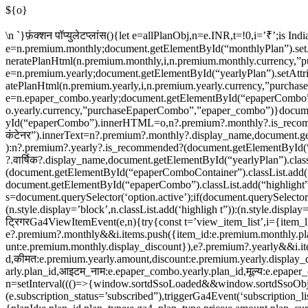
${o}
\n `}फ़ंक्शन पॉप्युलेटप्लांस(){let e=allPlanObj,n=e.INR,t=!0,i=’₹’;is 
e=n.premium.monthly;document.getElementById(“monthlyPlan”).setA
neratePlanHtml(n.premium.monthly,i,n.premium.monthly.currency,”p
e=n.premium.yearly;document.getElementById(“yearlyPlan”).setAttri
atePlanHtml(n.premium.yearly,i,n.premium.yearly.currency,”purchas
e=n.epaper_combo.yearly;document.getElementById(“epaperCombo”).
o.yearly.currency,”purchaseEpaperCombo”,”epaper_combo”)}docu
yId(“epaperCombo”).innerHTML=o,n?.premium?.monthly?.is_recomm
कंटेनर”).innerText=n?.premium?.monthly?.display_name,document.get
):n?.premium?.yearly?.is_recommended?(document.getElementById(“y
?.वार्षिक?.display_name,document.getElementById(“yearlyPlan”).clas
(document.getElementById(“epaperComboContainer”).classList.add(
document.getElementById(“epaperCombo”).classList.add(“highlight”),
s=document.querySelector(‘option.active’);if(document.querySelecto
(n.style.display=’block’,n.classList.add(‘highligh t”)):(n.style.disp
ट्रिगरGa4ViewItemEvent(e,n){try{const t=’view_item_list’,i={item_li
e?.premium?.monthly&&i.items.push({item_id:e.premium.monthly.pl
unt:e.premium.monthly.display_discount}),e?.premium?.yearly&&i.it
d,कीमत:e.premium.yearly.amount,discount:e.premium.yearly.display
arly.plan_id,आइटम_नाम:e.epaper_combo.yearly.plan_id,मूल्य:e.epaper_
n=setInterval((()=>{window.sortdSsoLoaded&&window.sortdSsoObje
(e.subscription_status=’subscribed”),triggerGa4Event(‘subscription_list