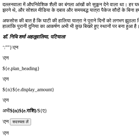
दल्लनवाला में औपनिवेशिक शैली का बंगला आंखों को सुकून देने वाला था। हर घर म
झरने थे, और सोशल मीडिया के दबाव और समयबद्ध यात्रा पैकेज सौदों के बिना हमारी
अफसोस की बात है कि घाटी की हालिया यात्रा ने पुराने दिनों को लगभग झुठला
हालांकि पुरानी दुनिया का आकर्षण अभी भी कुछ बिखरे हुए स्थानों पर बना हुआ है
डॉ. निधि शर्मा अहलूवालिया, पटियाला
‘:””}\एन
\एन
${e.plan_heading}
\एन
${n}${e.display_amount}
\एन
अभी
${n}${e.राशि}/
${ए}
\एन
सदस्यता लें
\एन