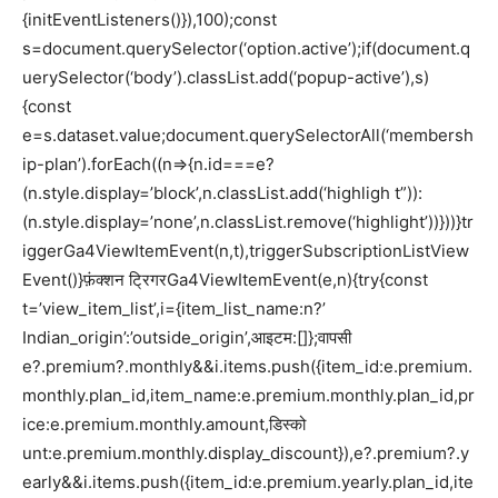
{initEventListeners()}),100);const
s=document.querySelector(‘option.active’);if(document.q
uerySelector(‘body’).classList.add(‘popup-active’),s)
{const
e=s.dataset.value;document.querySelectorAll(‘membersh
ip-plan’).forEach((n=>{n.id===e?
(n.style.display=’block’,n.classList.add(‘highligh t”)):
(n.style.display=’none’,n.classList.remove(‘highlight’))}))}tr
iggerGa4ViewItemEvent(n,t),triggerSubscriptionListView
Event()}फ़ंक्शन ट्रिगरGa4ViewItemEvent(e,n){try{const
t=’view_item_list’,i={item_list_name:n?’
Indian_origin’:’outside_origin’,आइटम:[]};वापसी
e?.premium?.monthly&&i.items.push({item_id:e.premium.
monthly.plan_id,item_name:e.premium.monthly.plan_id,pr
ice:e.premium.monthly.amount,डिस्को
unt:e.premium.monthly.display_discount}),e?.premium?.y
early&&i.items.push({item_id:e.premium.yearly.plan_id,ite