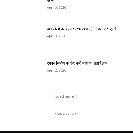
MOST POPULAR
तहसीलदार सदर व उनके अधीनस्थों की डीएम व आयुक्त
से शिकायत
April 21, 2026
पुल कैंपस ड्राइव 13 को, युवाओं को होगी रोजगार देने की
पहल
April 3, 2026
अभिलेखों का बेहतर रखरखाव सुनिश्चित करें: एसपी
April 3, 2026