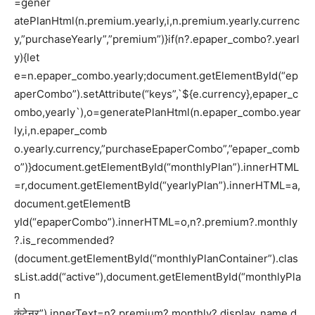
=gener
atePlanHtml(n.premium.yearly,i,n.premium.yearly.currenc
y,”purchaseYearly”,”premium”)}if(n?.epaper_combo?.yearl
y){let
e=n.epaper_combo.yearly;document.getElementById(“ep
aperCombo”).setAttribute(“keys”,`${e.currency},epaper_c
ombo,yearly`),o=generatePlanHtml(n.epaper_combo.year
ly,i,n.epaper_comb
o.yearly.currency,”purchaseEpaperCombo”,”epaper_comb
o”)}document.getElementById(“monthlyPlan”).innerHTML
=r,document.getElementById(“yearlyPlan”).innerHTML=a,
document.getElementB
yId(“epaperCombo”).innerHTML=o,n?.premium?.monthly
?.is_recommended?
(document.getElementById(“monthlyPlanContainer”).clas
sList.add(“active”),document.getElementById(“monthlyPla
n
कंटेनर”).innerText=n?.premium?.monthly?.display_name,d