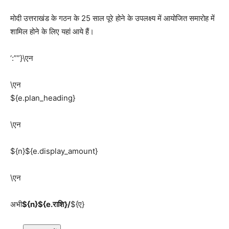
मोदी उत्तराखंड के गठन के 25 साल पूरे होने के उपलक्ष्य में आयोजित समारोह में
शामिल होने के लिए यहां आये हैं।
‘:””}\एन
\एन
${e.plan_heading}
\एन
${n}${e.display_amount}
\एन
अभी
${n}${e.राशि}/
${ए}