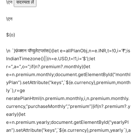
\एन
सदस्यता लें
\एन
${o}
\n `}फ़ंक्शन पॉप्युलेटप्लांस(){let e=allPlanObj,n=e.INR,t=!0,i=’₹’;is
IndianTimezone()||(n=e.USD,t=!1,i=’$’);let
r=”,a=”,o=”;if(n?.premium?.monthly){let
e=n.premium.monthly;document.getElementById(“monthl
yPlan”).setAttribute(“keys”,`${e.currency},premium,month
ly`),r=ge
neratePlanHtml(n.premium.monthly,i,n.premium.monthly.
currency,”purchaseMonthly”,”premium”)}if(n?.premium?.y
early){let
e=n.premium.yearly;document.getElementById(“yearlyPl
an”).setAttribute(“keys”,`${e.currency},premium,yearly`),a