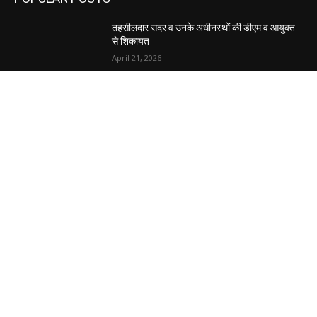
EDITOR PICKS
तहसीलदार सदर व उनके अधीनस्थों की डीएम व आयुक्त
से शिकायत
April 21, 2026
पुल कैंपस ड्राइव 13 को, युवाओं को होगी रोजगार देने की
पहल
April 3, 2026