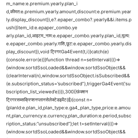
m_name:e.premium.yearly.plan_i
d,कीमत:e.premium.yearly.amount,discount:e.premium.year
ly.display_discount}),e?.epaper_combo?.yearly&&i.items.p
ush({item_id:e.epaper_combo.ye
arly.plan_id,आइटम_नाम:e.epaper_combo.yearly.plan_id,मूल्य:
e.epaper_combo.yearly.राशि,छूट:e.epaper_combo.yearly.dis
play_discount}),void ट्रिगरGa4Event(t,i)}catch(e)
{console.error(e)}}function thread n=setInterval((()=>
{window.sortdSsoLoaded&&window.sortdSsoObject&&
(clearInterval(n),window.sortdSsoObject.isSubscribed&&
(e.subscription_status=’subscribed”),triggerGa4Event(‘su
bscription_list_viewed’e))}),300)}फ़ंक्शन
ट्रिगरसब्सक्रिप्शनप्लानसेलेक्टेडइवेंट(ई){const n=
{planId:e.plan_id,plan_type:e.ga4_plan_type,price:e.amou
nt,plan_currency:e.currency,plan_duration:e.period,subsc
ription_status:”unsubscribed”};let t=setInterval((()=>
{window.sortdSsoLoaded&&window.sortdSsoObject&&