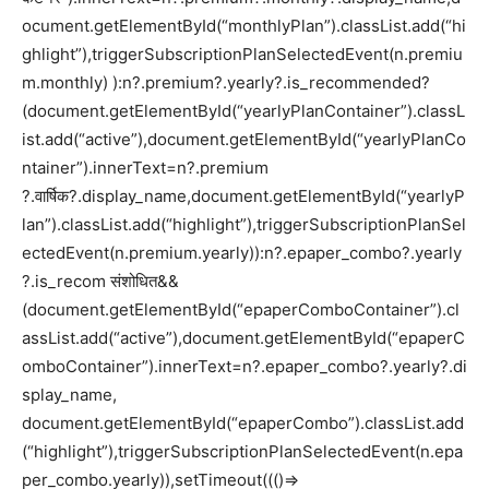
ocument.getElementById(“monthlyPlan”).classList.add(“hi
ghlight”),triggerSubscriptionPlanSelectedEvent(n.premiu
m.monthly) ):n?.premium?.yearly?.is_recommended?
(document.getElementById(“yearlyPlanContainer”).classL
ist.add(“active”),document.getElementById(“yearlyPlanCo
ntainer”).innerText=n?.premium
?.वार्षिक?.display_name,document.getElementById(“yearlyP
lan”).classList.add(“highlight”),triggerSubscriptionPlanSel
ectedEvent(n.premium.yearly)):n?.epaper_combo?.yearly
?.is_recom संशोधित&&
(document.getElementById(“epaperComboContainer”).cl
assList.add(“active”),document.getElementById(“epaperC
omboContainer”).innerText=n?.epaper_combo?.yearly?.di
splay_name,
document.getElementById(“epaperCombo”).classList.add
(“highlight”),triggerSubscriptionPlanSelectedEvent(n.epa
per_combo.yearly)),setTimeout((()=>