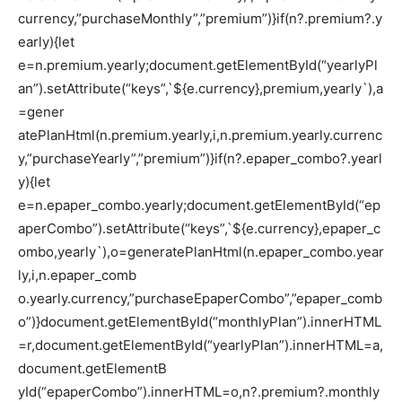
currency,”purchaseMonthly”,”premium”)}if(n?.premium?.y
early){let
e=n.premium.yearly;document.getElementById(“yearlyPl
an”).setAttribute(“keys”,`${e.currency},premium,yearly`),a
=gener
atePlanHtml(n.premium.yearly,i,n.premium.yearly.currenc
y,”purchaseYearly”,”premium”)}if(n?.epaper_combo?.yearl
y){let
e=n.epaper_combo.yearly;document.getElementById(“ep
aperCombo”).setAttribute(“keys”,`${e.currency},epaper_c
ombo,yearly`),o=generatePlanHtml(n.epaper_combo.year
ly,i,n.epaper_comb
o.yearly.currency,”purchaseEpaperCombo”,”epaper_comb
o”)}document.getElementById(“monthlyPlan”).innerHTML
=r,document.getElementById(“yearlyPlan”).innerHTML=a,
document.getElementB
yId(“epaperCombo”).innerHTML=o,n?.premium?.monthly