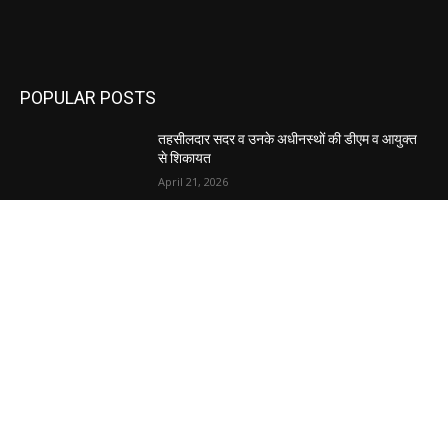
POPULAR POSTS
तहसीलदार सदर व उनके अधीनस्थों की डीएम व आयुक्त
से शिकायत
April 21, 2026
पुल कैंपस ड्राइव 13 को, युवाओं को होगी रोजगार देने की
पहल
April 3, 2026
अभिलेखों का बेहतर रखरखाव सुनिश्चित करें: एसपी
April 3, 2026