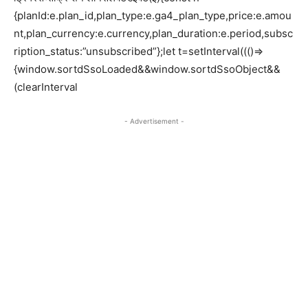
{planId:e.plan_id,plan_type:e.ga4_plan_type,price:e.amou
nt,plan_currency:e.currency,plan_duration:e.period,subsc
ription_status:”unsubscribed”};let t=setInterval((()=>
{window.sortdSsoLoaded&&window.sortdSsoObject&&
(clearInterval
- Advertisement -