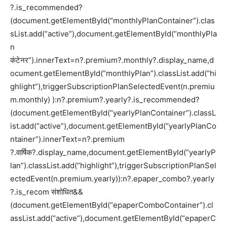
?.is_recommended?
(document.getElementById(“monthlyPlanContainer”).clas
sList.add(“active”),document.getElementById(“monthlyPla
n
कंटेनर”).innerText=n?.premium?.monthly?.display_name,d
ocument.getElementById(“monthlyPlan”).classList.add(“hi
ghlight”),triggerSubscriptionPlanSelectedEvent(n.premiu
m.monthly) ):n?.premium?.yearly?.is_recommended?
(document.getElementById(“yearlyPlanContainer”).classL
ist.add(“active”),document.getElementById(“yearlyPlanCo
ntainer”).innerText=n?.premium
?.वार्षिक?.display_name,document.getElementById(“yearlyP
lan”).classList.add(“highlight”),triggerSubscriptionPlanSel
ectedEvent(n.premium.yearly)):n?.epaper_combo?.yearly
?.is_recom संशोधित&&
(document.getElementById(“epaperComboContainer”).cl
assList.add(“active”),document.getElementById(“epaperC