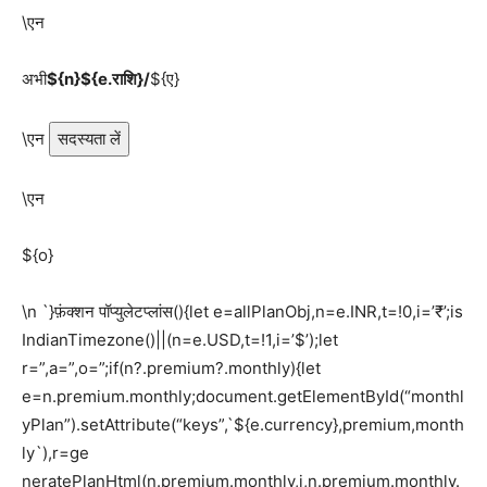
\एन
अभी
${n}${e.राशि}/
${ए}
\एन
सदस्यता लें
\एन
${o}
\n `}फ़ंक्शन पॉप्युलेटप्लांस(){let e=allPlanObj,n=e.INR,t=!0,i=’₹’;is
IndianTimezone()||(n=e.USD,t=!1,i=’$’);let
r=”,a=”,o=”;if(n?.premium?.monthly){let
e=n.premium.monthly;document.getElementById(“monthl
yPlan”).setAttribute(“keys”,`${e.currency},premium,month
ly`),r=ge
neratePlanHtml(n.premium.monthly,i,n.premium.monthly.