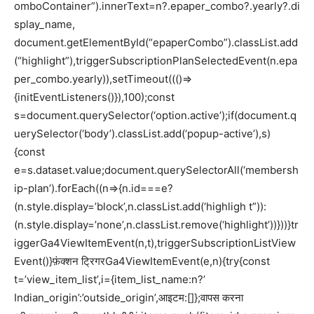
omboContainer”).innerText=n?.epaper_combo?.yearly?.di
splay_name,
document.getElementById(“epaperCombo”).classList.add
(“highlight”),triggerSubscriptionPlanSelectedEvent(n.epa
per_combo.yearly)),setTimeout((()=>
{initEventListeners()}),100);const
s=document.querySelector(‘option.active’);if(document.q
uerySelector(‘body’).classList.add(‘popup-active’),s)
{const
e=s.dataset.value;document.querySelectorAll(‘membersh
ip-plan’).forEach((n=>{n.id===e?
(n.style.display=’block’,n.classList.add(‘highligh t”)):
(n.style.display=’none’,n.classList.remove(‘highlight’))}))}tr
iggerGa4ViewItemEvent(n,t),triggerSubscriptionListView
Event()}फ़ंक्शन ट्रिगरGa4ViewItemEvent(e,n){try{const
t=’view_item_list’,i={item_list_name:n?’
Indian_origin’:’outside_origin’,आइटम:[]};वापस करना