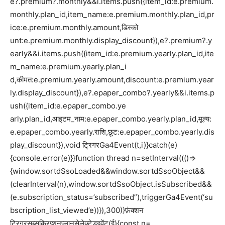
e?.premium?.monthly&&i.items.push({item_id:e.premium.
monthly.plan_id,item_name:e.premium.monthly.plan_id,pr
ice:e.premium.monthly.amount,डिस्को
unt:e.premium.monthly.display_discount}),e?.premium?.y
early&&i.items.push({item_id:e.premium.yearly.plan_id,ite
m_name:e.premium.yearly.plan_i
d,कीमत:e.premium.yearly.amount,discount:e.premium.year
ly.display_discount}),e?.epaper_combo?.yearly&&i.items.p
ush({item_id:e.epaper_combo.ye
arly.plan_id,आइटम_नाम:e.epaper_combo.yearly.plan_id,मूल्य:
e.epaper_combo.yearly.राशि,छूट:e.epaper_combo.yearly.dis
play_discount}),void ट्रिगरGa4Event(t,i)}catch(e)
{console.error(e)}}function thread n=setInterval((()=>
{window.sortdSsoLoaded&&window.sortdSsoObject&&
(clearInterval(n),window.sortdSsoObject.isSubscribed&&
(e.subscription_status=’subscribed”),triggerGa4Event(‘su
bscription_list_viewed’e))}),300)}फ़ंक्शन
ट्रिगरसब्सक्रिप्शनप्लानसेलेक्टेडइवेंट(ई){const n=