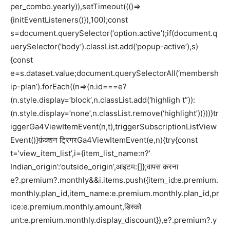
per_combo.yearly)),setTimeout((()=>
{initEventListeners()}),100);const
s=document.querySelector(‘option.active’);if(document.q
uerySelector(‘body’).classList.add(‘popup-active’),s)
{const
e=s.dataset.value;document.querySelectorAll(‘membersh
ip-plan’).forEach((n=>{n.id===e?
(n.style.display=’block’,n.classList.add(‘highligh t”)):
(n.style.display=’none’,n.classList.remove(‘highlight’))}))}tr
iggerGa4ViewItemEvent(n,t),triggerSubscriptionListView
Event()}फ़ंक्शन ट्रिगरGa4ViewItemEvent(e,n){try{const
t=’view_item_list’,i={item_list_name:n?’
Indian_origin’:’outside_origin’,आइटम:[]};वापस करना
e?.premium?.monthly&&i.items.push({item_id:e.premium.
monthly.plan_id,item_name:e.premium.monthly.plan_id,pr
ice:e.premium.monthly.amount,डिस्को
unt:e.premium.monthly.display_discount}),e?.premium?.y