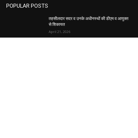
POPULAR POSTS
तहसीलदार सदर व उनके अधीनस्थों की डीएम व आयुक्त
से शिकायत
April 21, 2026
पुल कैंपस ड्राइव 13 को, युवाओं को होगी रोजगार देने की
पहल
April 3, 2026
अभिलेखों का बेहतर रखरखाव सुनिश्चित करें: एसपी
April 3, 2026
POPULAR CATEGORY