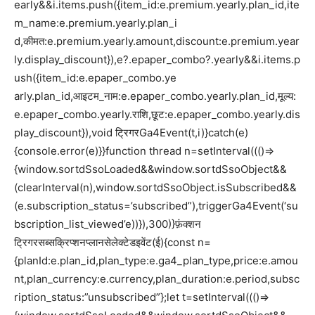
early&&i.items.push({item_id:e.premium.yearly.plan_id,ite
m_name:e.premium.yearly.plan_i
d,कीमत:e.premium.yearly.amount,discount:e.premium.year
ly.display_discount}),e?.epaper_combo?.yearly&&i.items.p
ush({item_id:e.epaper_combo.ye
arly.plan_id,आइटम_नाम:e.epaper_combo.yearly.plan_id,मूल्य:
e.epaper_combo.yearly.राशि,छूट:e.epaper_combo.yearly.dis
play_discount}),void ट्रिगरGa4Event(t,i)}catch(e)
{console.error(e)}}function thread n=setInterval((()=>
{window.sortdSsoLoaded&&window.sortdSsoObject&&
(clearInterval(n),window.sortdSsoObject.isSubscribed&&
(e.subscription_status=’subscribed”),triggerGa4Event(‘su
bscription_list_viewed’e))}),300)}फ़ंक्शन
ट्रिगरसब्सक्रिप्शनप्लानसेलेक्टेडइवेंट(ई){const n=
{planId:e.plan_id,plan_type:e.ga4_plan_type,price:e.amou
nt,plan_currency:e.currency,plan_duration:e.period,subsc
ription_status:”unsubscribed”};let t=setInterval((()=>