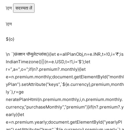
\एन
सदस्यता लें
\एन
${o}
\n `}फ़ंक्शन पॉप्युलेटप्लांस(){let e=allPlanObj,n=e.INR,t=!0,i=’₹’;is
IndianTimezone()||(n=e.USD,t=!1,i=’$’);let
r=”,a=”,o=”;if(n?.premium?.monthly){let
e=n.premium.monthly;document.getElementById(“monthl
yPlan”).setAttribute(“keys”,`${e.currency},premium,month
ly`),r=ge
neratePlanHtml(n.premium.monthly,i,n.premium.monthly.
currency,”purchaseMonthly”,”premium”)}if(n?.premium?.y
early){let
e=n.premium.yearly;document.getElementById(“yearlyPl
an”).setAttribute(“keys”,`${e.currency},premium,yearly`),a