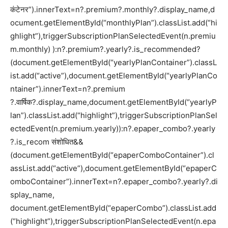
कंटेनर”).innerText=n?.premium?.monthly?.display_name,d
ocument.getElementById(“monthlyPlan”).classList.add(“hi
ghlight”),triggerSubscriptionPlanSelectedEvent(n.premiu
m.monthly) ):n?.premium?.yearly?.is_recommended?
(document.getElementById(“yearlyPlanContainer”).classL
ist.add(“active”),document.getElementById(“yearlyPlanCo
ntainer”).innerText=n?.premium
?.वार्षिक?.display_name,document.getElementById(“yearlyP
lan”).classList.add(“highlight”),triggerSubscriptionPlanSel
ectedEvent(n.premium.yearly)):n?.epaper_combo?.yearly
?.is_recom संशोधित&&
(document.getElementById(“epaperComboContainer”).cl
assList.add(“active”),document.getElementById(“epaperC
omboContainer”).innerText=n?.epaper_combo?.yearly?.di
splay_name,
document.getElementById(“epaperCombo”).classList.add
(“highlight”),triggerSubscriptionPlanSelectedEvent(n.epa