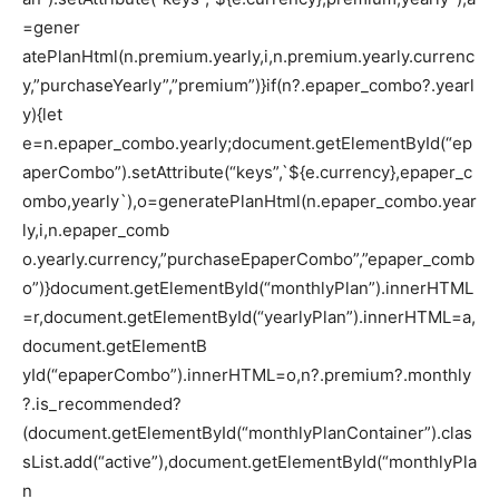
=gener
atePlanHtml(n.premium.yearly,i,n.premium.yearly.currenc
y,”purchaseYearly”,”premium”)}if(n?.epaper_combo?.yearl
y){let
e=n.epaper_combo.yearly;document.getElementById(“ep
aperCombo”).setAttribute(“keys”,`${e.currency},epaper_c
ombo,yearly`),o=generatePlanHtml(n.epaper_combo.year
ly,i,n.epaper_comb
o.yearly.currency,”purchaseEpaperCombo”,”epaper_comb
o”)}document.getElementById(“monthlyPlan”).innerHTML
=r,document.getElementById(“yearlyPlan”).innerHTML=a,
document.getElementB
yId(“epaperCombo”).innerHTML=o,n?.premium?.monthly
?.is_recommended?
(document.getElementById(“monthlyPlanContainer”).clas
sList.add(“active”),document.getElementById(“monthlyPla
n