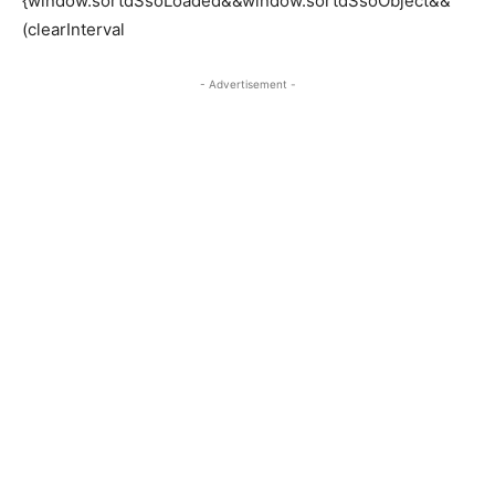
{window.sortdSsoLoaded&&window.sortdSsoObject&&
(clearInterval
- Advertisement -