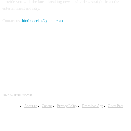
provide you with the latest breaking news and videos straight from the
entertainment industry.
Contact us:
hindmorcha@gmail.com
FOLLOW US
2026 © Hind Morcha
About us
Contact
Privacy Policy
Download App
Guest Post