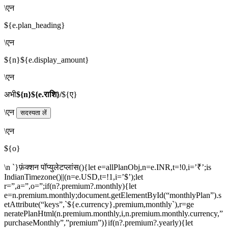
\एन
${e.plan_heading}
\एन
${n}${e.display_amount}
\एन
अभी
${n}${e.राशि}/
${ए}
\एन
सदस्यता लें
\एन
${o}
\n `}फ़ंक्शन पॉप्युलेटप्लांस(){let e=allPlanObj,n=e.INR,t=!0,i=’₹’;is
IndianTimezone()||(n=e.USD,t=!1,i=’$’);let
r=”,a=”,o=”;if(n?.premium?.monthly){let
e=n.premium.monthly;document.getElementById(“monthlyPlan”).s
etAttribute(“keys”,`${e.currency},premium,monthly`),r=ge
neratePlanHtml(n.premium.monthly,i,n.premium.monthly.currency,”
purchaseMonthly”,”premium”)}if(n?.premium?.yearly){let