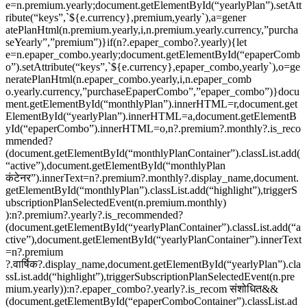
e=n.premium.yearly;document.getElementById(“yearlyPlan”).setAtt
ribute(“keys”,`${e.currency},premium,yearly`),a=gener
atePlanHtml(n.premium.yearly,i,n.premium.yearly.currency,”purcha
seYearly”,”premium”)}if(n?.epaper_combo?.yearly){let
e=n.epaper_combo.yearly;document.getElementById(“epaperComb
o”).setAttribute(“keys”,`${e.currency},epaper_combo,yearly`),o=ge
neratePlanHtml(n.epaper_combo.yearly,i,n.epaper_comb
o.yearly.currency,”purchaseEpaperCombo”,”epaper_combo”)}docu
ment.getElementById(“monthlyPlan”).innerHTML=r,document.get
ElementById(“yearlyPlan”).innerHTML=a,document.getElementB
yId(“epaperCombo”).innerHTML=o,n?.premium?.monthly?.is_reco
mmended?
(document.getElementById(“monthlyPlanContainer”).classList.add(
“active”),document.getElementById(“monthlyPlan
कंटेनर”).innerText=n?.premium?.monthly?.display_name,document.
getElementById(“monthlyPlan”).classList.add(“highlight”),triggerS
ubscriptionPlanSelectedEvent(n.premium.monthly)
):n?.premium?.yearly?.is_recommended?
(document.getElementById(“yearlyPlanContainer”).classList.add(“a
ctive”),document.getElementById(“yearlyPlanContainer”).innerText
=n?.premium
?.वार्षिक?.display_name,document.getElementById(“yearlyPlan”).cla
ssList.add(“highlight”),triggerSubscriptionPlanSelectedEvent(n.pre
mium.yearly)):n?.epaper_combo?.yearly?.is_recom संशोधित&&
(document.getElementById(“epaperComboContainer”).classList.ad