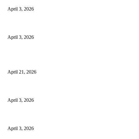
April 3, 2026
अभिलेखों का बेहतर रखरखाव सुनिश्चित करें: एसपी
April 3, 2026
POPULAR POSTS
तहसीलदार सदर व उनके अधीनस्थों की डीएम व आयुक्त से शिकायत
April 21, 2026
पुल कैंपस ड्राइव 13 को, युवाओं को होगी रोजगार देने की पहल
April 3, 2026
अभिलेखों का बेहतर रखरखाव सुनिश्चित करें: एसपी
April 3, 2026
POPULAR CATEGORY