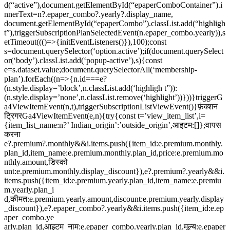
d(“active”),document.getElementById(“epaperComboContainer”).i
nnerText=n?.epaper_combo?.yearly?.display_name,
document.getElementById(“epaperCombo”).classList.add(“highligh
t”),triggerSubscriptionPlanSelectedEvent(n.epaper_combo.yearly)),s
etTimeout((()=>{initEventListeners()}),100);const
s=document.querySelector(‘option.active’);if(document.querySelect
or(‘body’).classList.add(‘popup-active’),s){const
e=s.dataset.value;document.querySelectorAll(‘membership-
plan’).forEach((n=>{n.id===e?
(n.style.display=’block’,n.classList.add(‘highligh t”)):
(n.style.display=’none’,n.classList.remove(‘highlight’))}))}triggerG
a4ViewItemEvent(n,t),triggerSubscriptionListViewEvent()}फ़ंक्शन
ट्रिगरGa4ViewItemEvent(e,n){try{const t=’view_item_list’,i=
{item_list_name:n?’ Indian_origin’:’outside_origin’,आइटम:[]};वापस
करना
e?.premium?.monthly&&i.items.push({item_id:e.premium.monthly.
plan_id,item_name:e.premium.monthly.plan_id,price:e.premium.mo
nthly.amount,डिस्को
unt:e.premium.monthly.display_discount}),e?.premium?.yearly&&i.
items.push({item_id:e.premium.yearly.plan_id,item_name:e.premiu
m.yearly.plan_i
d,कीमत:e.premium.yearly.amount,discount:e.premium.yearly.display
_discount}),e?.epaper_combo?.yearly&&i.items.push({item_id:e.ep
aper_combo.ye
arly.plan_id,आइटम_नाम:e.epaper_combo.yearly.plan_id,मूल्य:e.epaper