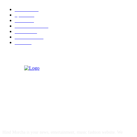
National
537
Sports
497
World
497
Uttar Pradesh
472
Cinema
368
Uttarakhand
70
Crime
65
ABOUT US
Hind Morcha is your news, entertainment, music fashion website. We