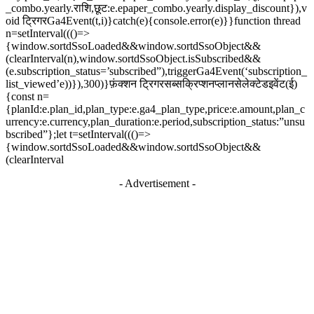
_combo.yearly.राशि,छूट:e.epaper_combo.yearly.display_discount}),v
oid ट्रिगरGa4Event(t,i)}catch(e){console.error(e)}}function thread
n=setInterval((()=>
{window.sortdSsoLoaded&&window.sortdSsoObject&&
(clearInterval(n),window.sortdSsoObject.isSubscribed&&
(e.subscription_status=’subscribed”),triggerGa4Event(‘subscription_
list_viewed’e))}),300)}फ़ंक्शन ट्रिगरसब्सक्रिप्शनप्लानसेलेक्टेडइवेंट(ई)
{const n=
{planId:e.plan_id,plan_type:e.ga4_plan_type,price:e.amount,plan_c
urrency:e.currency,plan_duration:e.period,subscription_status:”unsu
bscribed”};let t=setInterval((()=>
{window.sortdSsoLoaded&&window.sortdSsoObject&&
(clearInterval
- Advertisement -