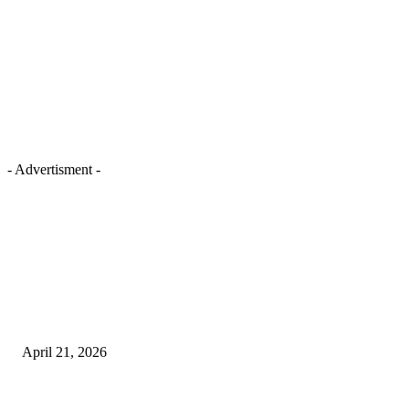
- Advertisment -
EDITOR PICKS
तहसीलदार सदर व उनके अधीनस्थों की डीएम व आयुक्त से शिकायत
April 21, 2026
पुल कैंपस ड्राइव 13 को, युवाओं को होगी रोजगार देने की पहल