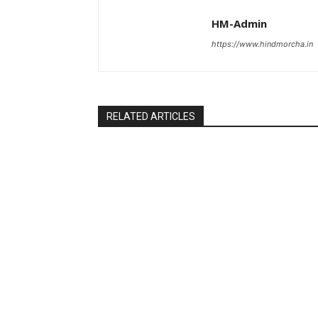
HM-Admin
https://www.hindmorcha.in
RELATED ARTICLES
Uttar Pradesh
National
तहसीलदार सदर व उनके अधीनस्थों की डीएम व
अभिषेक मनु सि
आयुक्त से शिकायत
रखने की संभाव