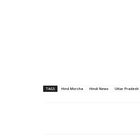
TAGS
Hind Morcha
Hindi News
Uttar Pradesh
Share