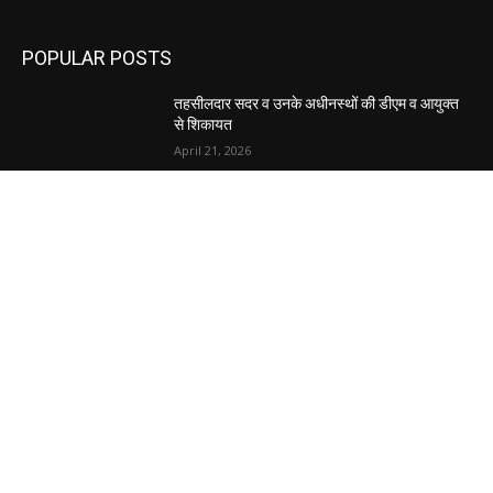
POPULAR POSTS
तहसीलदार सदर व उनके अधीनस्थों की डीएम व आयुक्त
से शिकायत
April 21, 2026
पुल कैंपस ड्राइव 13 को, युवाओं को होगी रोजगार देने की
पहल
April 3, 2026
अभिलेखों का बेहतर रखरखाव सुनिश्चित करें: एसपी
April 3, 2026