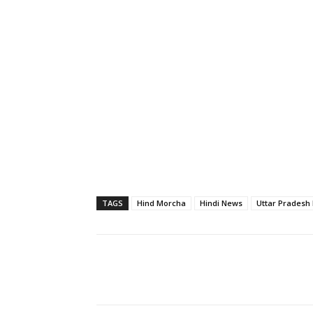
TAGS
Hind Morcha
Hindi News
Uttar Pradesh
Share