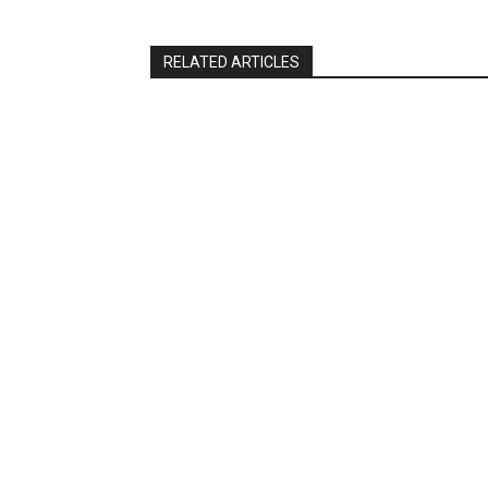
RELATED ARTICLES
Uttar Pradesh
National
तहसीलदार सदर व उनके अधीनस्थों की डीएम व
अभिषेक मनु सि
आयुक्त से शिकायत
रखने की संभाव