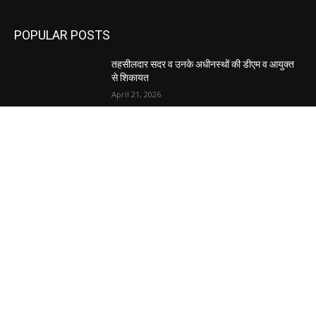
POPULAR POSTS
तहसीलदार सदर व उनके अधीनस्थों की डीएम व आयुक्त
से शिकायत
April 21, 2026
पुल कैंपस ड्राइव 13 को, युवाओं को होगी रोजगार देने की
पहल
April 3, 2026
अभिलेखों का बेहतर रखरखाव सुनिश्चित करें: एसपी
April 3, 2026