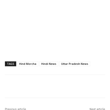
TAGS
Hind Morcha
Hindi News
Uttar Pradesh News
Previous article
Next article