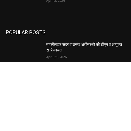
April 3, 2026
POPULAR POSTS
तहसीलदार सदर व उनके अधीनस्थों की डीएम व आयुक्त
से शिकायत
April 21, 2026
पुल कैंपस ड्राइव 13 को, युवाओं को होगी रोजगार देने की
पहल
April 3, 2026
अभिलेखों का बेहतर रखरखाव सुनिश्चित करें: एसपी
April 3, 2026