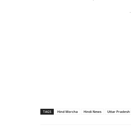
-
TAGS
Hind Morcha
Hindi News
Uttar Pradesh