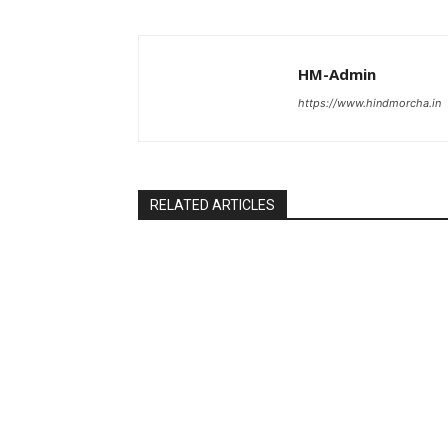
HM-Admin
https://www.hindmorcha.in
RELATED ARTICLES
Uttar Pradesh
National
तहसीलदार सदर व उनके अधीनस्थों की डीएम व
अभिषेक मनु सि
आयुक्त से शिकायत
रखने की संभाव