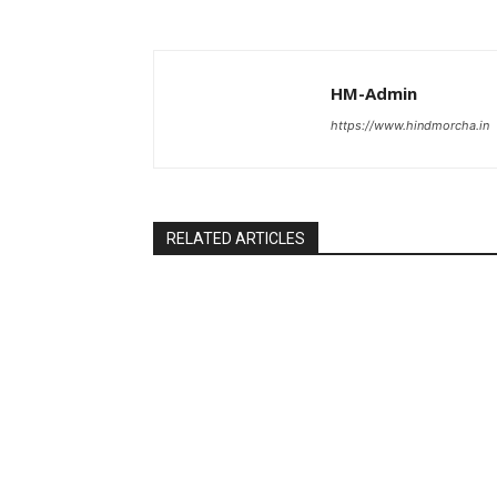
HM-Admin
https://www.hindmorcha.in
RELATED ARTICLES
Uncategorized
Uncategoriz
पुल कैंपस ड्राइव 13 को, युवाओं को होगी रोजगार
दुकान निर्माण क