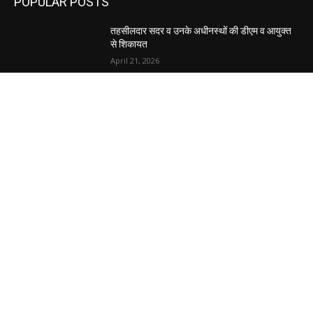
POPULAR POSTS
तहसीलदार सदर व उनके अधीनस्थों की डीएम व आयुक्त
से शिकायत
April 21, 2026
पुल कैंपस ड्राइव 13 को, युवाओं को होगी रोजगार देने की
पहल
April 3, 2026
अभिलेखों का बेहतर रखरखाव सुनिश्चित करें: एसपी
April 3, 2026
POPULAR CATEGORY