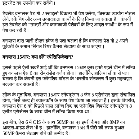
इंटरनेट का उपयोग कर सकेंगे।
टैबलेट वनप्लस पैड गो 2 स्टाइलो विकल्प भी पेश करेगा, जिसका उपयोग नोट्स
लेने, स्केचिंग और अन्य उत्पादकता कार्यों के लिए किया जा सकता है। कंपनी
इस टैबलेट को “छात्रों और कामकाजी पेशेवरों के लिए आदर्श साथी” के रूप में
पेश कर रही है।
वनप्लस द्वारा जारी टीज़र इमेज से पता चलता है कि वनप्लस पैड गो 2 अपने
पूर्ववर्ती के समान सिंगल रियर कैमरा सेटअप के साथ आएगा।
वनप्लस 15आर: क्या होंगे स्पेसिफिकेशन?
इससे पहले ऐसी खबरें आई थीं कि वनप्लस 15आर कुछ हफ्ते पहले चीन में लॉन्च
हुए वनप्लस ऐस 6 का रीब्रांडेड वर्जन होगा। हालाँकि, हालिया लीक से पता
चलता है कि कंपनी इस फ्लैगशिप मॉडल के भारतीय संस्करण में कुछ महत्वपूर्ण
बदलाव कर सकती है।
लीक के मुताबिक, वनप्लस 15आर स्नैपड्रैगन 8 जेन 5 प्रोसेसर द्वारा संचालित
होगा, जिसे जल्द ही क्वालकॉम के साथ पेश किया जा सकता है। इसके विपरीत,
वनप्लस ऐस 6 को पिछले साल लॉन्च किए गए फ्लैगशिप चिपसेट स्नैपड्रैगन 8
एलीट प्रोसेसर के साथ चीन में लॉन्च किया गया था।
इस बीच, ऐस 6 में OIS के साथ 50MP का प्राइमरी कैमरा और 8MP का
अल्ट्रा-वाइड लेंस भी है। हालाँकि, वनप्लस 15R में पीछे की तरफ डुअल
50MP कैमरा सेटअप होने की उम्मीद है।