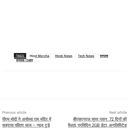
TAGS
Hind Morcha
Hindi News
Tech News
वनप्लस
वनप्लस 15आर
Previous article
Next article
पीएम मोदी ने अयोध्या राम मंदिर में
बीएसएनएल सुपर प्लान: 72 दिनों की
फहराया पवित्र ध्वज – न्यूज टुडे
वैधता, प्रतिदिन 2GB डेटा, अनलिमिटेड