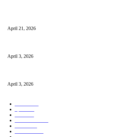
POPULAR POSTS
तहसीलदार सदर व उनके अधीनस्थों की डीएम व आयुक्त से शिकायत
April 21, 2026
पुल कैंपस ड्राइव 13 को, युवाओं को होगी रोजगार देने की पहल
April 3, 2026
अभिलेखों का बेहतर रखरखाव सुनिश्चित करें: एसपी
April 3, 2026
POPULAR CATEGORY
National
537
Sports
497
World
497
Uttar Pradesh
472
Cinema
368
Uttarakhand
70
Crime
65