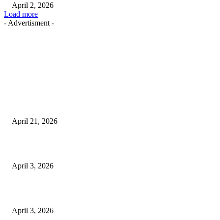
April 2, 2026
Load more
- Advertisment -
EDITOR PICKS
तहसीलदार सदर व उनके अधीनस्थों की डीएम व आयुक्त से शिकायत
April 21, 2026
पुल कैंपस ड्राइव 13 को, युवाओं को होगी रोजगार देने की पहल
April 3, 2026
अभिलेखों का बेहतर रखरखाव सुनिश्चित करें: एसपी
April 3, 2026