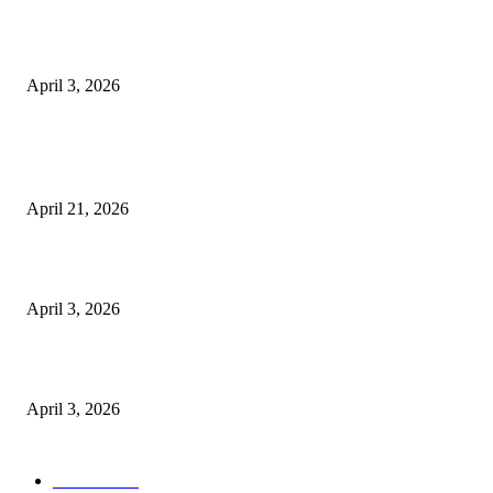
अभिलेखों का बेहतर रखरखाव सुनिश्चित करें: एसपी
April 3, 2026
POPULAR POSTS
तहसीलदार सदर व उनके अधीनस्थों की डीएम व आयुक्त से शिकायत
April 21, 2026
पुल कैंपस ड्राइव 13 को, युवाओं को होगी रोजगार देने की पहल
April 3, 2026
अभिलेखों का बेहतर रखरखाव सुनिश्चित करें: एसपी
April 3, 2026
POPULAR CATEGORY
National
537