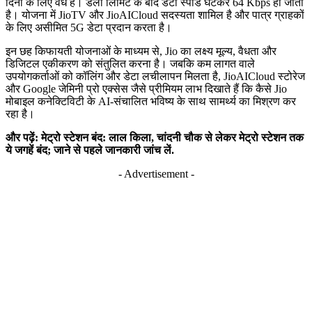
दिनों के लिए वैध है। डेली लिमिट के बाद डेटा स्पीड घटकर 64 Kbps हो जाती
है। योजना में JioTV और JioAICloud सदस्यता शामिल है और पात्र ग्राहकों
के लिए असीमित 5G डेटा प्रदान करता है।
इन छह किफायती योजनाओं के माध्यम से, Jio का लक्ष्य मूल्य, वैधता और
डिजिटल एकीकरण को संतुलित करना है। जबकि कम लागत वाले
उपयोगकर्ताओं को कॉलिंग और डेटा लचीलापन मिलता है, JioAICloud स्टोरेज
और Google जेमिनी प्रो एक्सेस जैसे प्रीमियम लाभ दिखाते हैं कि कैसे Jio
मोबाइल कनेक्टिविटी के AI-संचालित भविष्य के साथ सामर्थ्य का मिश्रण कर
रहा है।
और पढ़ें: मेट्रो स्टेशन बंद: लाल किला, चांदनी चौक से लेकर मेट्रो स्टेशन तक
ये जगहें बंद; जाने से पहले जानकारी जांच लें.
- Advertisement -