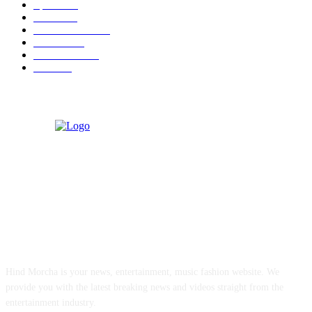
Sports
497
World
497
Uttar Pradesh
472
Cinema
368
Uttarakhand
70
Crime
65
ABOUT US
Hind Morcha is your news, entertainment, music fashion website. We
provide you with the latest breaking news and videos straight from the
entertainment industry.