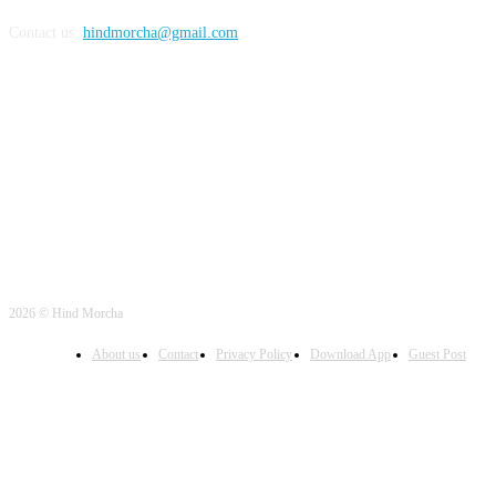
Contact us:
hindmorcha@gmail.com
FOLLOW US
2026 © Hind Morcha
About us
Contact
Privacy Policy
Download App
Guest Post