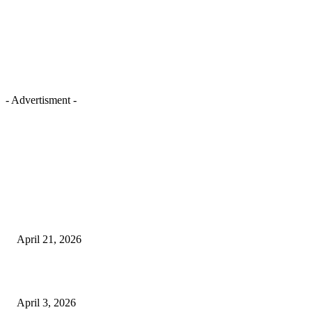
- Advertisment -
EDITOR PICKS
तहसीलदार सदर व उनके अधीनस्थों की डीएम व आयुक्त से शिकायत
April 21, 2026
पुल कैंपस ड्राइव 13 को, युवाओं को होगी रोजगार देने की पहल
April 3, 2026