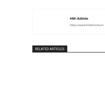
HM-Admin
https://www.hindmorcha.in
RELATED ARTICLES
Uncategorized
Uncategoriz
पुल कैंपस ड्राइव 13 को, युवाओं को होगी रोजगार
दुकान निर्माण क
देने की पहल