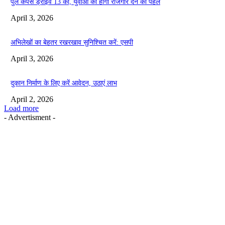
पुल कैंपस ड्राइव 13 को, युवाओं को होगी रोजगार देने की पहल
April 3, 2026
अभिलेखों का बेहतर रखरखाव सुनिश्चित करें: एसपी
April 3, 2026
दुकान निर्माण के लिए करें आवेदन, उठाएं लाभ
April 2, 2026
Load more
- Advertisment -
EDITOR PICKS
तहसीलदार सदर व उनके अधीनस्थों की डीएम व आयुक्त से शिकायत
April 21, 2026