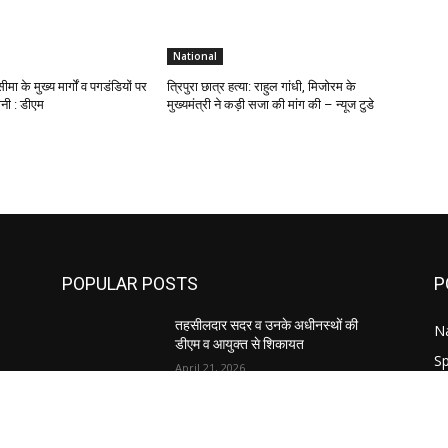
National
ा के मुख्य मार्गों व पगडंडियों पर
त्रिपुरा छात्र हत्या: राहुल गांधी, मिजोरम के
ानी : डीएम
मुख्यमंत्री ने कड़ी सजा की मांग की – न्यूज टुडे
POPULAR POSTS
P
तहसीलदार सदर व उनके अधीनस्थों की
Na
डीएम व आयुक्त से शिकायत
Sp
April 21, 2026
W
Ut
पुल कैंपस ड्राइव 13 को, युवाओं को होगी
रोजगार देने की पहल