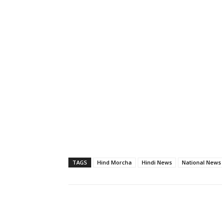
TAGS
Hind Morcha
Hindi News
National News
Share