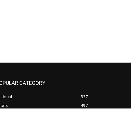
OPULAR CATEGORY
tional
537
orts
497
orld
497
tar Pradesh
472