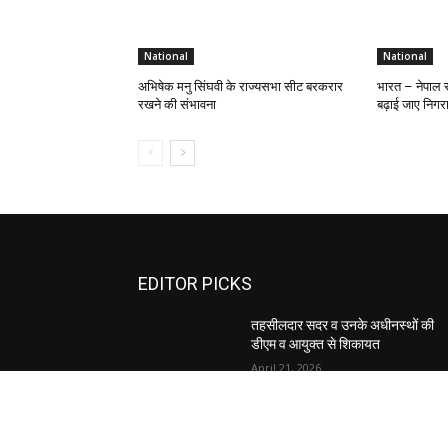
National
National
अभिषेक मनु सिंघवी के राज्यसभा सीट बरकरार
भारत – नेपाल सीम
रखने की संभावना
बढ़ाई जाए निगर
EDITOR PICKS
तहसीलदार सदर व उनके अधीनस्थों की
डीएम व आयुक्त से शिकायत
April 21, 2026
पुल कैंपस ड्राइव 13 को, युवाओं को होगी
रोजगार देने की पहल