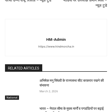
पोत्थी उन्ना वाचू’ रिलीज़ – न्यूज़ टुडे
मीडिया पर उपजाऊ ज़मीन मिली –
न्यूज़ टुडे
HM-Admin
https://www.hindmorcha.in
RELATED ARTICLES
अभिषेक मनु सिंघवी के राज्यसभा सीट बरकरार रखने की
संभावना
March 2, 2026
National
भारत – नेपाल सीमा के मुख्य मार्गों व पगडंडियों पर बढ़ाई