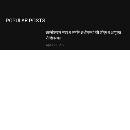
POPULAR POSTS
तहसीलदार सदर व उनके अधीनस्थों की डीएम व आयुक्त
से शिकायत
April 21, 2026
पुल कैंपस ड्राइव 13 को, युवाओं को होगी रोजगार देने की
पहल
April 3, 2026
अभिलेखों का बेहतर रखरखाव सुनिश्चित करें: एसपी
April 3, 2026