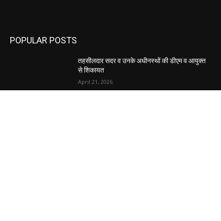
POPULAR POSTS
तहसीलदार सदर व उनके अधीनस्थों की डीएम व आयुक्त
से शिकायत
April 21, 2026
पुल कैंपस ड्राइव 13 को, युवाओं को होगी रोजगार देने की
पहल
April 3, 2026
अभिलेखों का बेहतर रखरखाव सुनिश्चित करें: एसपी
April 3, 2026