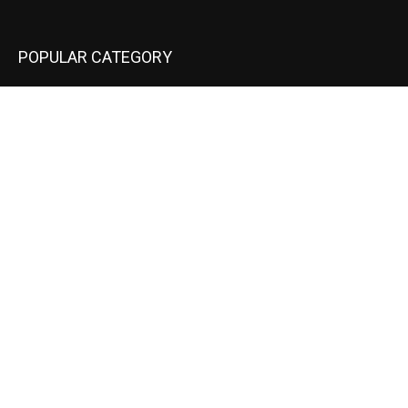
POPULAR CATEGORY
National
537
Sports
497
World
497
Uttar Pradesh
472
Cinema
368
Uttarakhand
70
Crime
65