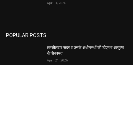
April 3, 2026
POPULAR POSTS
तहसीलदार सदर व उनके अधीनस्थों की डीएम व आयुक्त
से शिकायत
April 21, 2026
पुल कैंपस ड्राइव 13 को, युवाओं को होगी रोजगार देने की
पहल
April 3, 2026
अभिलेखों का बेहतर रखरखाव सुनिश्चित करें: एसपी
April 3, 2026