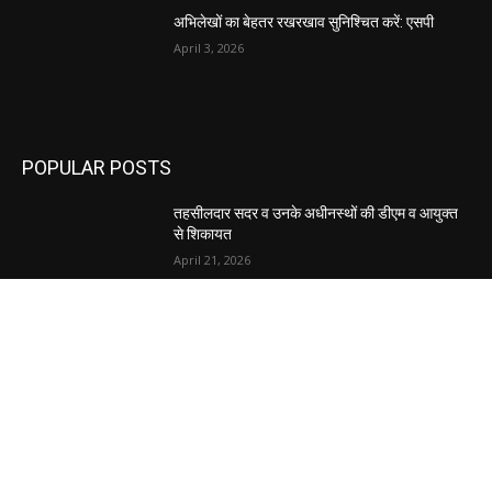
अभिलेखों का बेहतर रखरखाव सुनिश्चित करें: एसपी
April 3, 2026
POPULAR POSTS
तहसीलदार सदर व उनके अधीनस्थों की डीएम व आयुक्त
से शिकायत
April 21, 2026
पुल कैंपस ड्राइव 13 को, युवाओं को होगी रोजगार देने की
पहल
April 3, 2026
अभिलेखों का बेहतर रखरखाव सुनिश्चित करें: एसपी
April 3, 2026