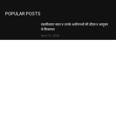
POPULAR POSTS
तहसीलदार सदर व उनके अधीनस्थों की डीएम व आयुक्त
से शिकायत
April 21, 2026
पुल कैंपस ड्राइव 13 को, युवाओं को होगी रोजगार देने की
पहल
April 3, 2026
अभिलेखों का बेहतर रखरखाव सुनिश्चित करें: एसपी
April 3, 2026