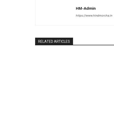
HM-Admin
https://www.hindmorcha.in
RELATED ARTICLES
National
National
अभिषेक मनु सिंघवी के राज्यसभा सीट बरकरार
भारत – नेपाल सीम
रखने की संभावना
बढ़ाई जाए निगर