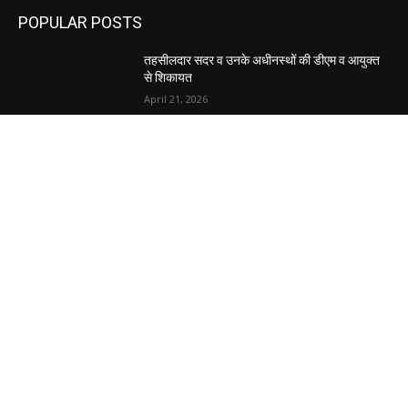
POPULAR POSTS
तहसीलदार सदर व उनके अधीनस्थों की डीएम व आयुक्त
से शिकायत
April 21, 2026
पुल कैंपस ड्राइव 13 को, युवाओं को होगी रोजगार देने की
पहल
April 3, 2026
अभिलेखों का बेहतर रखरखाव सुनिश्चित करें: एसपी
April 3, 2026
POPULAR CATEGORY