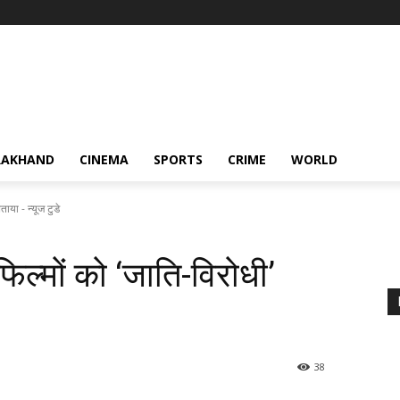
RAKHAND
CINEMA
SPORTS
CRIME
WORLD
ाया - न्यूज टुडे
िल्मों को ‘जाति-विरोधी’
38