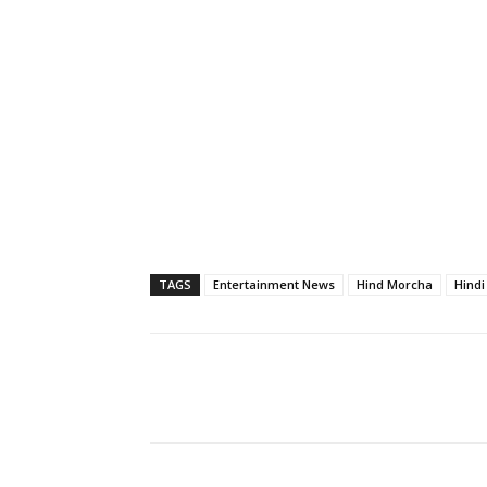
TAGS
Entertainment News
Hind Morcha
Hind
Share