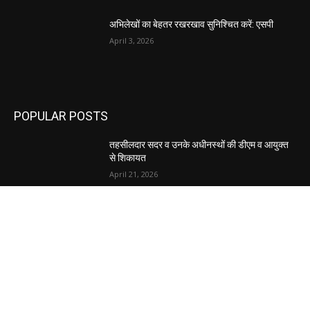
अभिलेखों का बेहतर रखरखाव सुनिश्चित करें: एसपी
April 3, 2026
POPULAR POSTS
तहसीलदार सदर व उनके अधीनस्थों की डीएम व आयुक्त
से शिकायत
April 21, 2026
पुल कैंपस ड्राइव 13 को, युवाओं को होगी रोजगार देने की
पहल
April 3, 2026
अभिलेखों का बेहतर रखरखाव सुनिश्चित करें: एसपी