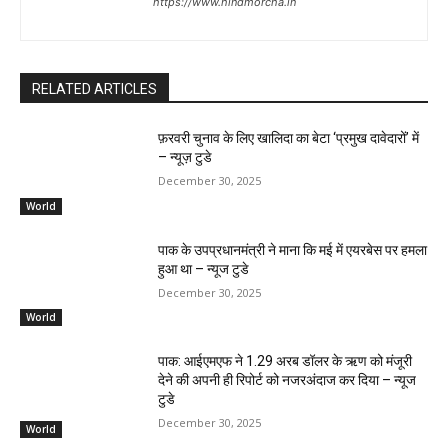
https://www.hindmorcha.in
RELATED ARTICLES
फ़रवरी चुनाव के लिए खालिदा का बेटा ‘प्रमुख दावेदारों’ में
– न्यूज़ टुडे
December 30, 2025
World
पाक के उपप्रधानमंत्री ने माना कि मई में एयरबेस पर हमला
हुआ था – न्यूज टुडे
December 30, 2025
World
पाक: आईएमएफ ने 1.29 अरब डॉलर के ऋण को मंजूरी
देने की अपनी ही रिपोर्ट को नजरअंदाज कर दिया – न्यूज
टुडे
December 30, 2025
World