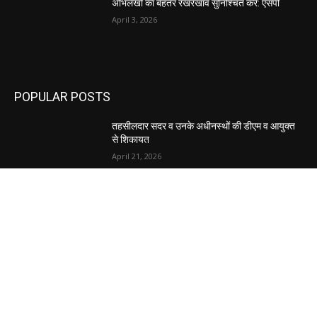
अभिलेखों का बेहतर रखरखाव सुनिश्चित करें: एसपी
April 3, 2026
POPULAR POSTS
तहसीलदार सदर व उनके अधीनस्थों की डीएम व आयुक्त
से शिकायत
April 21, 2026
पुल कैंपस ड्राइव 13 को, युवाओं को होगी रोजगार देने की
पहल
April 3, 2026
अभिलेखों का बेहतर रखरखाव सुनिश्चित करें: एसपी
April 3, 2026