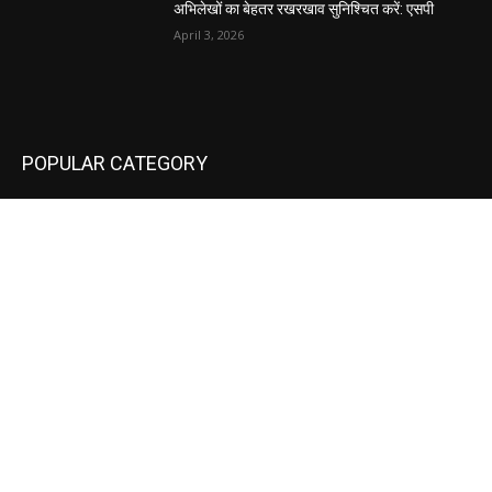
अभिलेखों का बेहतर रखरखाव सुनिश्चित करें: एसपी
April 3, 2026
POPULAR CATEGORY
National
537
Sports
497
World
497
Uttar Pradesh
472
Cinema
368
Uttarakhand
70
Crime
65