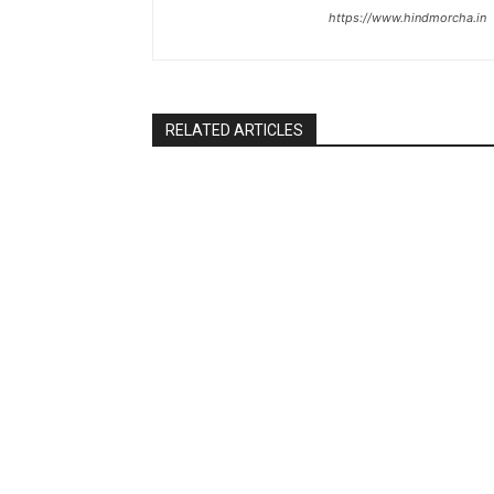
https://www.hindmorcha.in
RELATED ARTICLES
World
World
फ़रवरी चुनाव के लिए खालिदा का बेटा ‘प्रमुख
पाक के उपप्रधान
दावेदारों’ में – न्यूज़ टुडे
पर हमला हुआ था