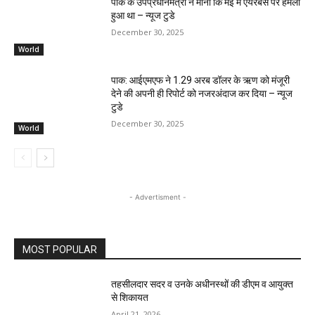
पाक के उपप्रधानमंत्री ने माना कि मई में एयरबेस पर हमला
हुआ था – न्यूज टुडे
December 30, 2025
World
पाक: आईएमएफ ने 1.29 अरब डॉलर के ऋण को मंजूरी
देने की अपनी ही रिपोर्ट को नजरअंदाज कर दिया – न्यूज
टुडे
December 30, 2025
World
- Advertisment -
MOST POPULAR
तहसीलदार सदर व उनके अधीनस्थों की डीएम व आयुक्त
से शिकायत
April 21, 2026