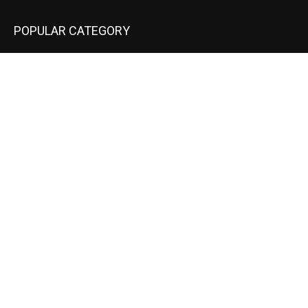
POPULAR CATEGORY
National
537
Sports
497
World
497
Uttar Pradesh
472
Cinema
368
Uttarakhand
70
Crime
65