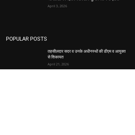
April 3, 2026
POPULAR POSTS
तहसीलदार सदर व उनके अधीनस्थों की डीएम व आयुक्त
से शिकायत
April 21, 2026
पुल कैंपस ड्राइव 13 को, युवाओं को होगी रोजगार देने की
पहल
April 3, 2026
अभिलेखों का बेहतर रखरखाव सुनिश्चित करें: एसपी
April 3, 2026