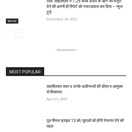
पाक: आईएमएफ ने 1.29 अरब डॉलर के ऋण को मंजूरी
देने की अपनी ही रिपोर्ट को नजरअंदाज कर दिया – न्यूज
टुडे
December 30, 2025
World
- Advertisment -
MOST POPULAR
तहसीलदार सदर व उनके अधीनस्थों की डीएम व आयुक्त
से शिकायत
April 21, 2026
पुल कैंपस ड्राइव 13 को, युवाओं को होगी रोजगार देने की
पहल