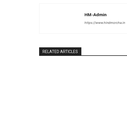
HM-Admin
https://www.hindmorcha.in
RELATED ARTICLES
World
World
फ़रवरी चुनाव के लिए खालिदा का बेटा ‘प्रमुख
पाक के उपप्रधान
दावेदारों’ में – न्यूज़ टुडे
पर हमला हुआ था