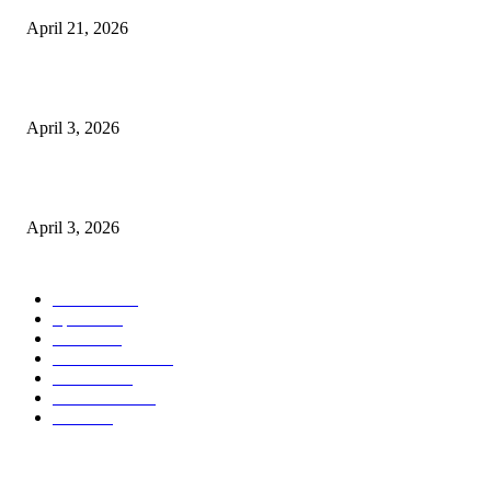
April 21, 2026
पुल कैंपस ड्राइव 13 को, युवाओं को होगी रोजगार देने की पहल
April 3, 2026
अभिलेखों का बेहतर रखरखाव सुनिश्चित करें: एसपी
April 3, 2026
POPULAR CATEGORY
National
537
Sports
497
World
497
Uttar Pradesh
472
Cinema
368
Uttarakhand
70
Crime
65