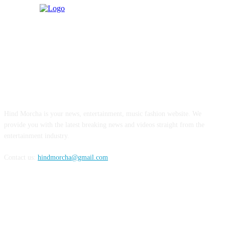
ABOUT US
Hind Morcha is your news, entertainment, music fashion website. We
provide you with the latest breaking news and videos straight from the
entertainment industry.
Contact us:
hindmorcha@gmail.com
FOLLOW US