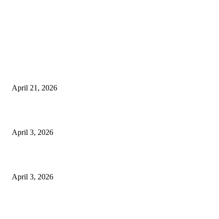
EDITOR PICKS
तहसीलदार सदर व उनके अधीनस्थों की डीएम व आयुक्त से शिकायत
April 21, 2026
पुल कैंपस ड्राइव 13 को, युवाओं को होगी रोजगार देने की पहल
April 3, 2026
अभिलेखों का बेहतर रखरखाव सुनिश्चित करें: एसपी
April 3, 2026
POPULAR POSTS
तहसीलदार सदर व उनके अधीनस्थों की डीएम व आयुक्त से शिकायत